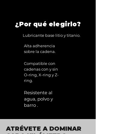
Cadenas estándar
Cadenas O-Ring
Cadenas X-Ring
¿Por qué elegirlo?
Cadenas Z-Ring
Lubricante base litio y titanio.
Contenido
400ml
Alta adherencia
sobre la cadena.
Compatible con
cadenas con y sin
O-ring, X-ring y Z-
ring.
Resistente al
agua, polvo y
barro .
ATRÉVETE A DOMINAR