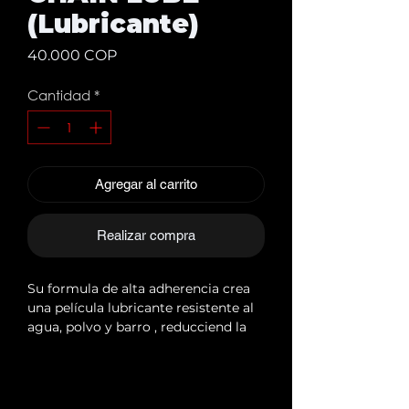
(Lubricante)
Precio
40.000 COP
Cantidad
*
Agregar al carrito
Realizar compra
Su formula de alta adherencia crea
una película lubricante resistente al
agua, polvo y barro , reducciend la
friccion y prologando la vida util de
la cadena y los componentes de
transmisión.
Compatible con :