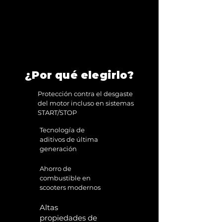
La técnología de aditivos de última
generación que garantiza una
protección óptima contra el
desgaste del motor, incluso en
motores con sistema
"START/STOP"
.
Ridemood Scoot
Street
ha sido desarrollado para un
¿Por qué elegirlo?
óptimo ahorro de combustible con
la última generación de modernos
Protección contra el desgaste
Scooters de 4 tiempos
.
del motor incluso en sistemas
START/STOP
Tecnología de
aditivos de última
generación
Ahorro de
combustible en
scooters modernos
Altas
propiedades de