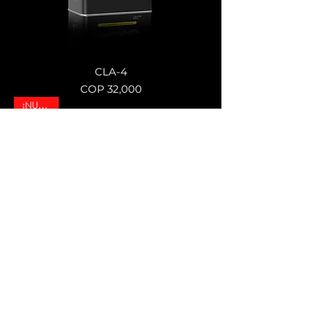
CLA-4
Price
COP 32,000
¡NUEVO!
SX-PRO