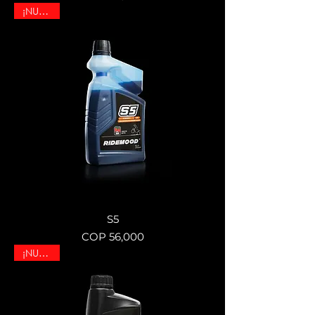
¡NUEVO!
S5
Price
COP 56,000
¡NUEVO!